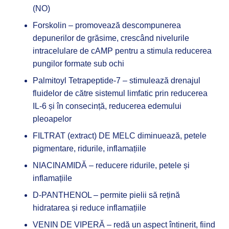
(NO)
Forskolin – promovează descompunerea
depunerilor de grăsime, crescând nivelurile
intracelulare de cAMP pentru a stimula reducerea
pungilor formate sub ochi
Palmitoyl Tetrapeptide-7 – stimulează drenajul
fluidelor de către sistemul limfatic prin reducerea
IL-6 și în consecință, reducerea edemului
pleoapelor
FILTRAT (extract) DE MELC diminuează, petele
pigmentare, ridurile, inflamațiile
NIACINAMIDĂ – reducere ridurile, petele și
inflamațiile
D-PANTHENOL – permite pielii să rețină
hidratarea și reduce inflamațiile
VENIN DE VIPERĂ – redă un aspect întinerit, fiind