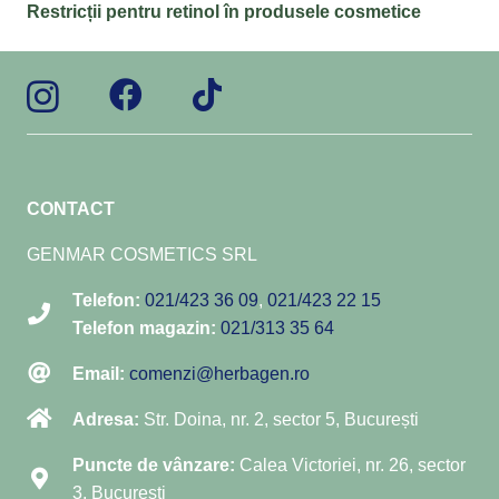
Restricții pentru retinol în produsele cosmetice
CONTACT
GENMAR COSMETICS SRL
Telefon:
021/423 36 09
,
021/423 22 15
Telefon magazin:
021/313 35 64
Email:
comenzi@herbagen.ro
Adresa:
Str. Doina, nr. 2, sector 5, București
Puncte de vânzare:
Calea Victoriei, nr. 26, sector
3, București