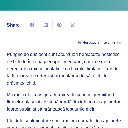
Share
by Herbagen
acum 3 ani
Pungile de sub ochi sunt acumulări neplăcute/inestetice
de lichide în zona pleoapei inferioare, cauzate de o
dereglare a microcirculației și a fluxului limfatic, care duc
la formarea de edem și acumularea de săculeți de
grăsime/lichid.
Microcirculația asigură hrănirea țesuturilor, permițând
fluidelor plasmatice să pătrundă din interiorul capilarelor
foarte subțiri și să hrănească țesuturile pielii.
Fluidele suplimentare sunt apoi recuperate de capilarele
venoase și de sistemul limfatic, care elimină, de