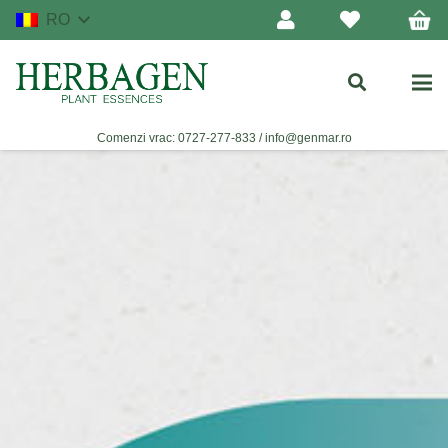
RO
Comenzi vrac:
0727-277-833
/
info@genmar.ro