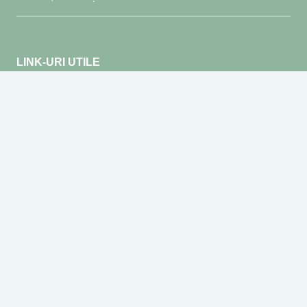
LINK-URI UTILE
LIVRARE
CUM COMAND
METODE DE PLATĂ
TERMENI ȘI CONDIȚII
POLITICA DE CONFIDENȚIALITATE
LINK-URI HERBAGEN
DESPRE NOI
BLOG
CONTACT