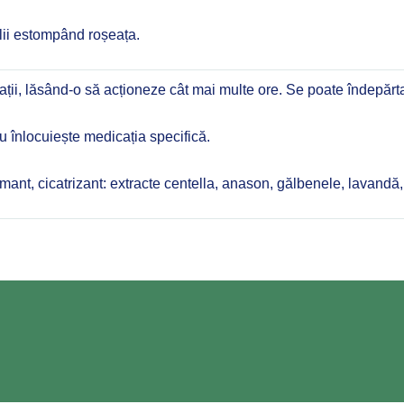
elii estompând roșeața.
ții, lăsând-o să acționeze cât mai multe ore. Se poate îndepărt
nu înlocuiește medicația specifică.
mant, cicatrizant: extracte centella, anason, gălbenele, lavandă,