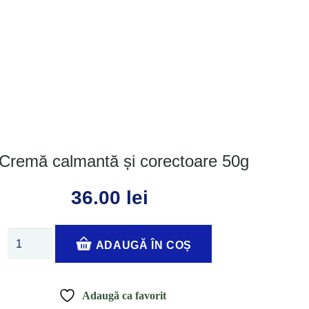
Cremă calmantă și corectoare 50g
36.00
lei
Cantitate
ADAUGĂ ÎN COȘ
CC
Cremă
calmantă
Adaugă ca favorit