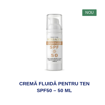
NOU
EN
CREMĂ AUTOBRONZANTĂ
PENTRU CORP ȘI TEN 1…