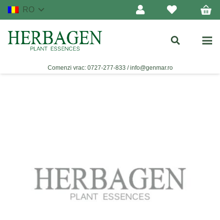
RO
Comenzi vrac:
0727-277-833
/
info@genmar.ro