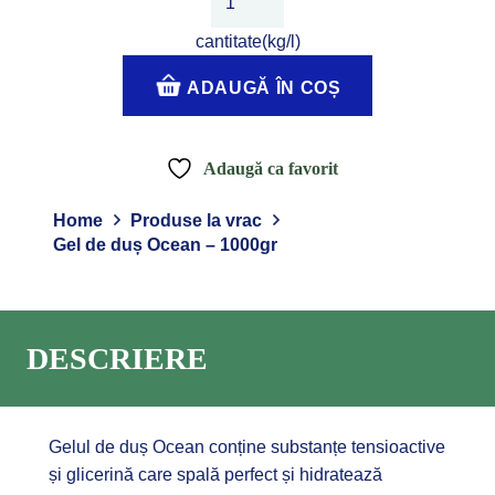
Gel
cantitate(kg/l)
de
duș
ADAUGĂ ÎN COȘ
Ocean
-
1000gr
Adaugă ca favorit
Home
Produse la vrac
Gel de duș Ocean – 1000gr
DESCRIERE
Gelul de duș Ocean conține substanțe tensioactive
și glicerină care spală perfect și hidratează