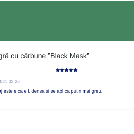
ră cu cărbune ”Black Mask”
Evaluat la
5
din 5
021-03-26
j este e ca e f. densa si se aplica putin mai greu.