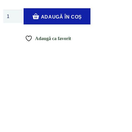
Cantitate
ADAUGĂ ÎN COȘ
Mască
neagră
cu
Adaugă ca favorit
cărbune
”Black
Mask”