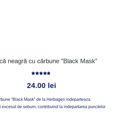
ă neagră cu cărbune ”Black Mask”
Evaluat la
5.00
din 5
24.00
lei
rbune “Black Mask” de la Herbagen indeparteaza
si excesul de sebum, contribuind la indepartarea punctelor